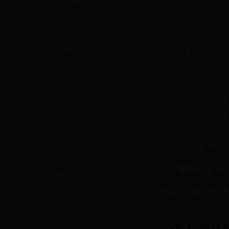
是否收费
否
法定期限
5个工作日
承诺期限
5个工作日
①申请人的书面申请；
?? ②证明申请人身份
办事条件
?? ③证明其进行演习
?? ④实施的具体方
①
办理演习、爆破等
②当地林业主管部门
办事程序
③审查合格的，对林区
知申请人并说明理由，
④审查合格并予以批准