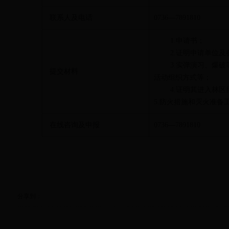
联系人及电话
0736—7891810
1.申请书；
2.证明申请单位
3.实弹演习、爆
提交材料
活动组织方式等；
4.证明其进入林
5.防火措施和灭火准备
在线咨询及申报
0736—7891810
分享到：