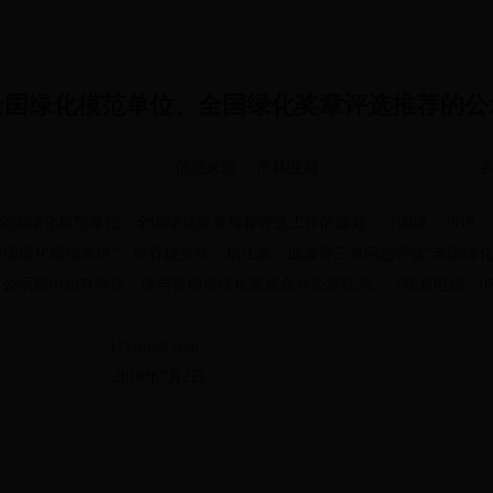
全国绿化模范单位、全国绿化奖章评选推荐的公
信息来源： 市林业局
字
全国绿化模范单位、全国绿化奖章推荐评选工作的通知》（湘绿﹝2018﹞
全国绿化模范单位”，推荐姚文华、杨江波、庞波等三名同志评选“全国绿
日。公示期内如有异议，请与常德市绿化委员会办公室联系。（联系电话：0736-
sb.com
年7月2日