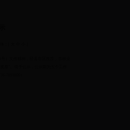
示
体：[
大
中
小
]
1号）文件精神，经县市区推荐，市林业
化奖章”。现予公示，公示期为五个工作
7891800）