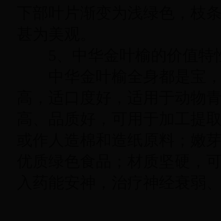
下部叶片渐变为浅绿色，枝
甚为美观
。
5、中华金叶榆的价值特
中华金叶榆全身都是宝
高
，
适口度好，适用于动物
高、品质好，可用于加工提
或作人造棉和造纸原料；嫩
优质绿色食品
；
材质坚硬，
入药能安神，治疗神经衰弱