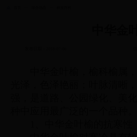
首页
>>
综合动态
>>
林业百科
中华金
发布日期：2018-07-06
信
中华金叶榆，榆科榆属
光泽，色泽艳丽
；
叶脉清晰
强
，
是道路、公园绿化、美
种中应用最广泛的一个品种
1、中华金叶榆的抗寒性