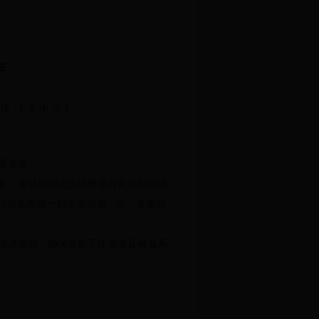
作
体：[
大
中
小
]
。
重要性
。
务
，
要认识到此次巡察是对党组织和领
行动高度统一到中央和省、市、县委的
推进巡察
，
确保巡察工作在全县林业系