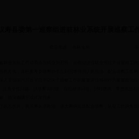
汉寿县委第一巡察组进驻林业系统开展巡察工
信息来源： 市林业局
字
县林业系统工作动员会在林业局召开，巡察组进驻林业系统开展巡察工作
巡查方法，县纪委常委巡察办主任刘国华强调认真对待、配合巡察工作的
深入贯彻学习习近平总书记关于巡察工作的重要讲话精神作为重要政治任
题、注重个性问题、找准要害问题、深挖根源问题
。
同时强调，要把思想和
察
，
确保圆满完成此次任务。
了表态发言
，
表示将从讲政治、讲大局的高度配合巡察，从促工作的角度