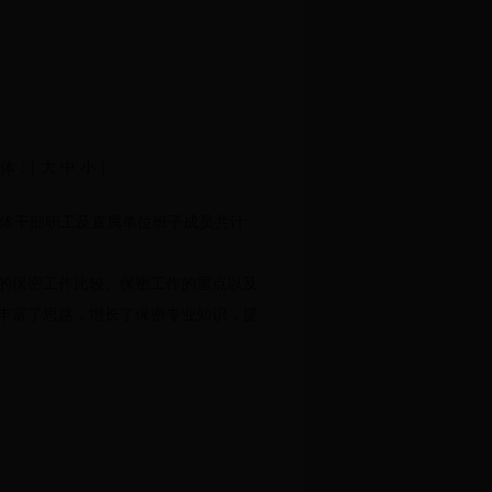
体：[
大
中
小
]
，全体干部职工及直属单位班子成员共计
的保密工作比较、保密工作的重点以及
丰富了思路，增长了保密专业知识，提