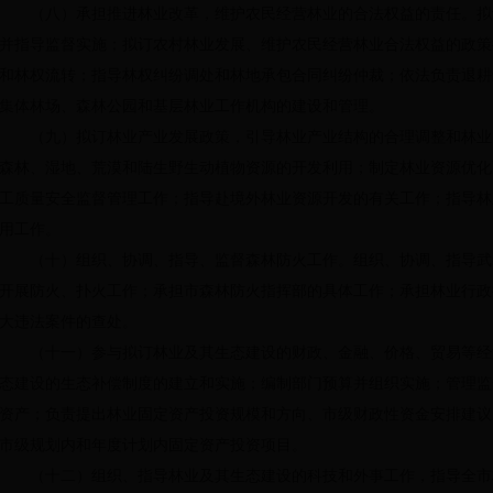
（八）承担推进林业改革，维护农民经营林业的合法权益的责任。拟
并指导监督实施；拟订农村林业发展、维护农民经营林业合法权益的政策
和林权流转；指导林权纠纷调处和林地承包合同纠纷仲裁；依法负责退耕
集体林场、森林公园和基层林业工作机构的建设和管理。
（九）拟订林业产业发展政策，引导林业产业结构的合理调整和林业
森林、湿地、荒漠和陆生野生动植物资源的开发利用；制定林业资源优化
工质量安全监督管理工作；指导赴境外林业资源开发的有关工作；指导林
用工作。
（十）组织、协调、指导、监督森林防火工作。组织、协调、指导武
开展防火、扑火工作；承担市森林防火指挥部的具体工作；承担林业行政
大违法案件的查处。
（十一）参与拟订林业及其生态建设的财政、金融、价格、贸易等经
态建设的生态补偿制度的建立和实施；编制部门预算并组织实施；管理监
资产；负责提出林业固定资产投资规模和方向、市级财政性资金安排建议
市级规划内和年度计划内固定资产投资项目。
（十二）组织、指导林业及其生态建设的科技和外事工作，指导全市