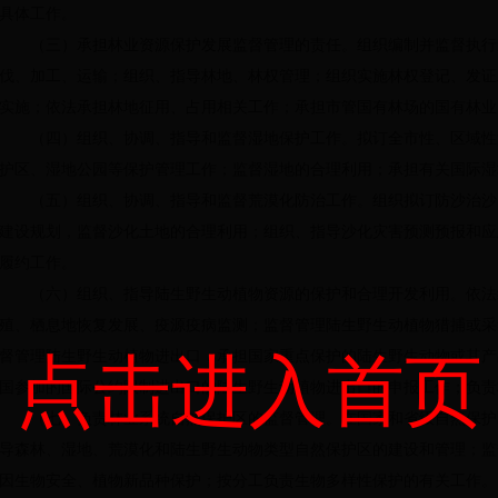
具体工作。
（三）承担林业资源保护发展监督管理的责任。组织编制并监督执行
伐、加工、运输；组织、指导林地、林权管理；组织实施林权登记、发证
实施；依法承担林地征用、占用相关工作；承担市管国有林场的国有林业
（四）组织、协调、指导和监督湿地保护工作。拟订全市性、区域性
护区、湿地公园等保护管理工作；监督湿地的合理利用；承担有关国际湿
（五）组织、协调、指导和监督荒漠化防治工作。组织拟订防沙治沙
建设规划，监督沙化土地的合理利用；组织、指导沙化灾害预测预报和应
履约工作。
（六）组织、指导陆生野生动植物资源的保护和合理开发利用。依法
殖、栖息地恢复发展、疫源疫病监测；监督管理陆生野生动植物猎捕或采
督管理陆生野生动植物进出口，承担国家重点保护的陆生野生动物或其产
点击进入首页
国参加的国际公约限制进出口的陆生野生动植物进出口的申报工作；负责
（七）负责林业系统自然保护区的监督管理。在国家和省级自然保护
导森林、湿地、荒漠化和陆生野生动物类型自然保护区的建设和管理；监
因生物安全、植物新品种保护；按分工负责生物多样性保护的有关工作。