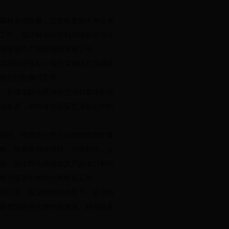
森林采伐限额，监督检查林木凭证采
工作；拟订林地保护利用规划并指导
资源资产产权变动的审核工作。
湿地保护规划；组织实施建立湿地保
地公约的履约工作。
、石漠化防治及沙化土地封禁保护区
急处置；承担有关国际荒漠化公约的
组织、指导陆生野生动植物的救护繁
集、驯养繁殖或培植、经营利用；监
品、陆生野生植物或其产品出口和中
林业有害生物防治和检疫工作。
区区划、规划原则的指导下，依法指
督管理林业生物种质资源、林业转基