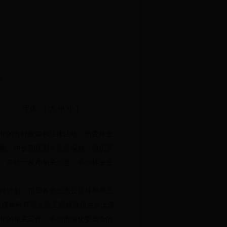
责
字体：[
大
中
小
]
化的方针政策和法律法规；负责林业
略、中长期规划并监督实施；组织开
，并统一发布相关信息；承担林业生
性计划；指导各类生态公益林和商品
以植树种草等生物工程措施防治水土流
化的相关工作；承担市绿化委员会的